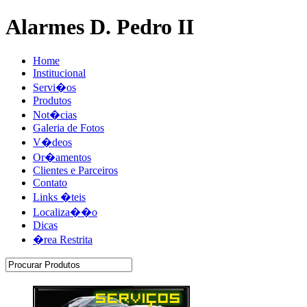
Alarmes D. Pedro II
Home
Institucional
Servi�os
Produtos
Not�cias
Galeria de Fotos
V�deos
Or�amentos
Clientes e Parceiros
Contato
Links �teis
Localiza��o
Dicas
�rea Restrita