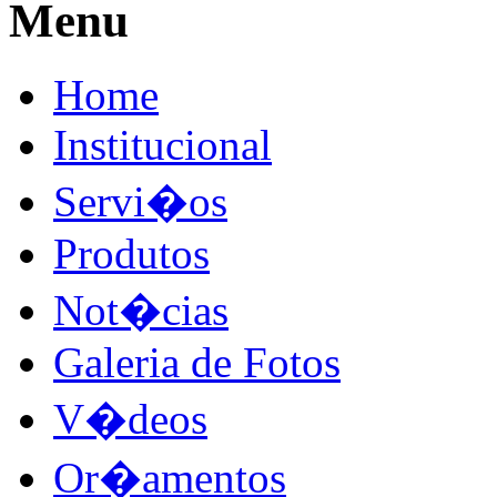
Menu
Home
Institucional
Servi�os
Produtos
Not�cias
Galeria de Fotos
V�deos
Or�amentos