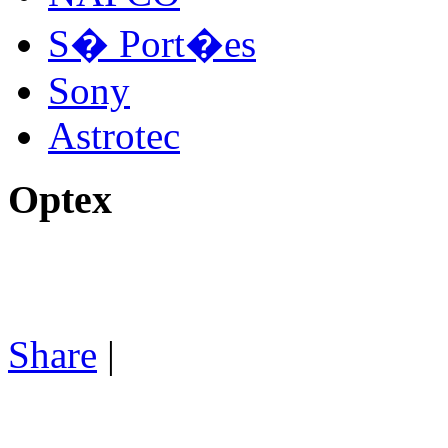
S� Port�es
Sony
Astrotec
Optex
Share
|