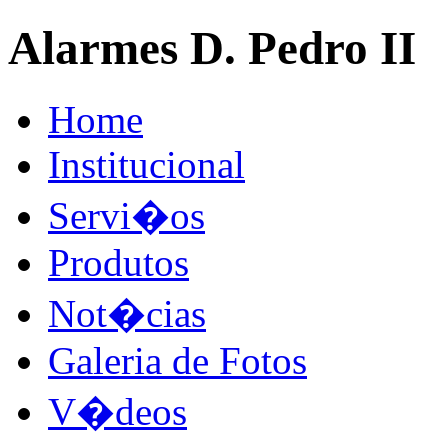
Alarmes D. Pedro II
Home
Institucional
Servi�os
Produtos
Not�cias
Galeria de Fotos
V�deos