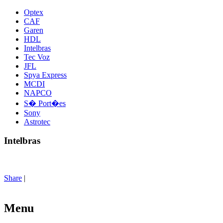
Optex
CAF
Garen
HDL
Intelbras
Tec Voz
JFL
Spya Express
MCDI
NAPCO
S� Port�es
Sony
Astrotec
Intelbras
Share
|
Menu