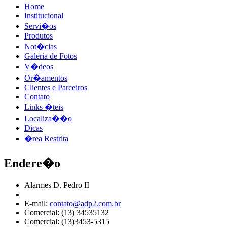
Home
Institucional
Servi�os
Produtos
Not�cias
Galeria de Fotos
V�deos
Or�amentos
Clientes e Parceiros
Contato
Links �teis
Localiza��o
Dicas
�rea Restrita
Endere�o
Alarmes D. Pedro II
E-mail:
contato@adp2.com.br
Comercial: (13) 34535132
Comercial: (13)3453-5315