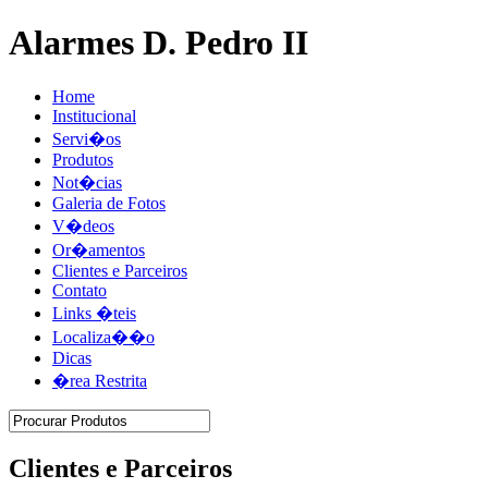
Alarmes D. Pedro II
Home
Institucional
Servi�os
Produtos
Not�cias
Galeria de Fotos
V�deos
Or�amentos
Clientes e Parceiros
Contato
Links �teis
Localiza��o
Dicas
�rea Restrita
Clientes e Parceiros