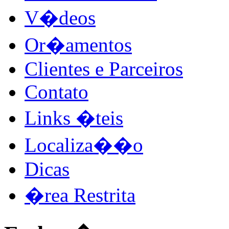
V�deos
Or�amentos
Clientes e Parceiros
Contato
Links �teis
Localiza��o
Dicas
�rea Restrita