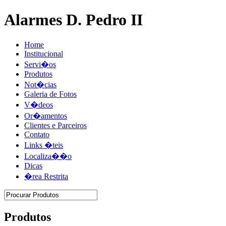
Alarmes D. Pedro II
Home
Institucional
Servi�os
Produtos
Not�cias
Galeria de Fotos
V�deos
Or�amentos
Clientes e Parceiros
Contato
Links �teis
Localiza��o
Dicas
�rea Restrita
Produtos