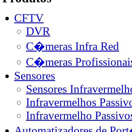
CFTV
DVR
C�meras Infra Red
C�meras Profissionai
Sensores
Sensores Infravermelh
Infravermelhos Passivo
Infravermelho Passivo
Automatizadores de Por