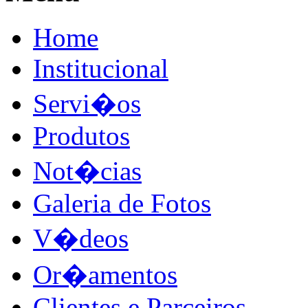
Home
Institucional
Servi�os
Produtos
Not�cias
Galeria de Fotos
V�deos
Or�amentos
Clientes e Parceiros