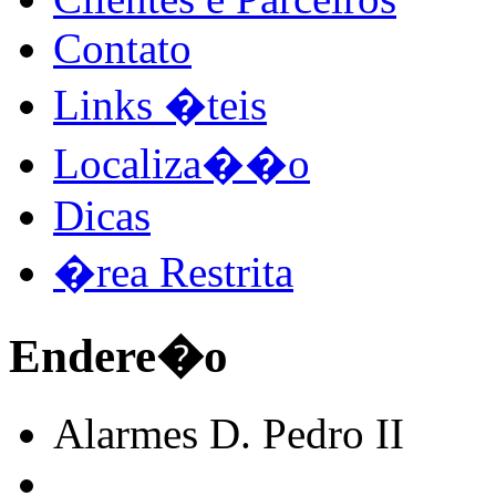
Contato
Links �teis
Localiza��o
Dicas
�rea Restrita
Endere�o
Alarmes D. Pedro II