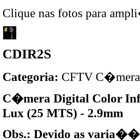
Clique nas fotos para ampl
CDIR2S
Categoria:
CFTV
C�meras
C�mera Digital Color Inf
Lux (25 MTS) - 2.9mm
Obs.:
Devido as varia��es