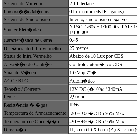
Sistema de Varredura
2:1 Interface
0 Lux (com leds IR ligados)
Ilumina��o M�nima
Sistema de Sincronismo
Interno, sincronismo negativo
NTSC: 1/60s ~ 1/100.00s; PAL: 1
Shutter Eletr�nico
1/100.00s
0,45
Caracter�stica de Gama
25 metros
Dist�ncia do Infra Vermelho
Status do Infra Vermelho
Abaixo de 10 Lux por CDS
Ativa��o do Canh�o
Controle autom�tico CDS
Sinal de V�deo
1.0 Vpp 75�
AGC / BLC
Autom�tico
Tens�o / Corrente
12V DC (�10%) / 340mA
Lente
2,9 mm
IP66
Resist�ncia � �gua
Temperatura de Armazenamento
-20 ~ +60�C Rh 95% Max
Temperatura de Opera��o
-20 ~ +60�C Rh 95% Max
11,5 cm (L) X 6 cm (A) X 12 cm 
Dimens�o