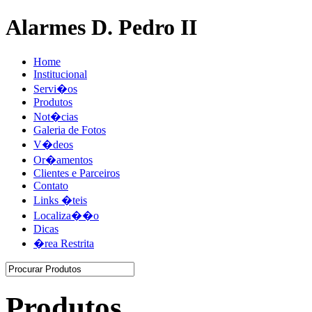
Alarmes D. Pedro II
Home
Institucional
Servi�os
Produtos
Not�cias
Galeria de Fotos
V�deos
Or�amentos
Clientes e Parceiros
Contato
Links �teis
Localiza��o
Dicas
�rea Restrita
Produtos