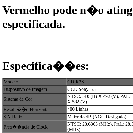
Vermelho pode n�o ating
especificada.
Especifica��es:
Modelo
CDIR2S
Dispositivo de Imagem
CCD Sony 1/3"
NTSC: 510 (H) X 492 (V), PAL: 
Sistema de Cor
X 582 (V)
480 Linhas
Resolu��o Horizontal
S/N Ratio
Maior 48 dB (AGC Desligado)
NTSC: 28.6363 (MHz), PAL: 28.
Freq��ncia de Clock
(MHz)