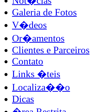
Not�cias
Galeria de Fotos
V�deos
Or�amentos
Clientes e Parceiros
Contato
Links �teis
Localiza��o
Dicas
�rea Restrita