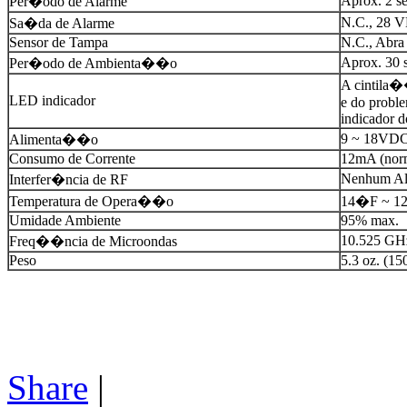
Aprox. 2 se
Per�odo de Alarme
N.C., 28 
Sa�da de Alarme
Sensor de Tampa
N.C., Abra
Aprox. 30 
Per�odo de Ambienta��o
A cintila�
LED indicador
e do probl
indicador 
9 ~ 18VD
Alimenta��o
Consumo de Corrente
12mA (nor
Nenhum Al
Interfer�ncia de RF
Temperatura de Opera��o
14�F ~ 1
Umidade Ambiente
95% max.
10.525 GH
Freq��ncia de Microondas
Peso
5.3 oz. (15
Share
|