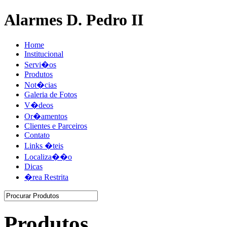
Alarmes D. Pedro II
Home
Institucional
Servi�os
Produtos
Not�cias
Galeria de Fotos
V�deos
Or�amentos
Clientes e Parceiros
Contato
Links �teis
Localiza��o
Dicas
�rea Restrita
Produtos