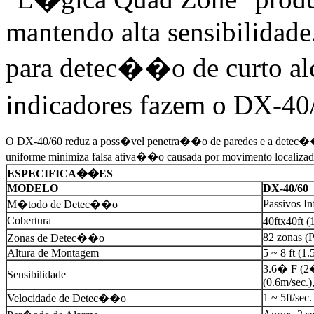
mantendo alta sensibilidade
para detec��o de curto al
indicadores fazem o DX-40/
O DX-40/60 reduz a poss�vel penetra��o de paredes e a detec��o 
uniforme minimiza falsa ativa��o causada por movimento localiz
ESPECIFICA��ES
MODELO
DX-40/60
Passivos In
M�todo de Detec��o
Cobertura
40ftx40ft 
82 zonas (
Zonas de Detec��o
Altura de Montagem
5 ~ 8 ft (1
3.6� F (2�
Sensibilidade
(0.6m/sec.)
1 ~ 5ft/sec
Velocidade de Detec��o