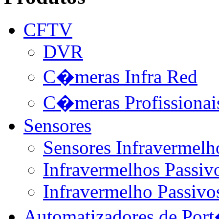
CFTV
DVR
C�meras Infra Red
C�meras Profissionai
Sensores
Sensores Infravermelh
Infravermelhos Passivo
Infravermelho Passivo
Automatizadores de Por