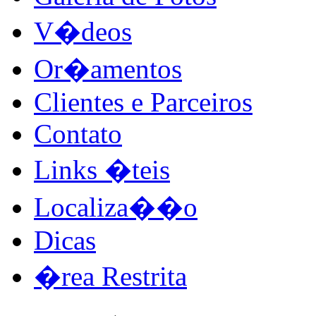
V�deos
Or�amentos
Clientes e Parceiros
Contato
Links �teis
Localiza��o
Dicas
�rea Restrita