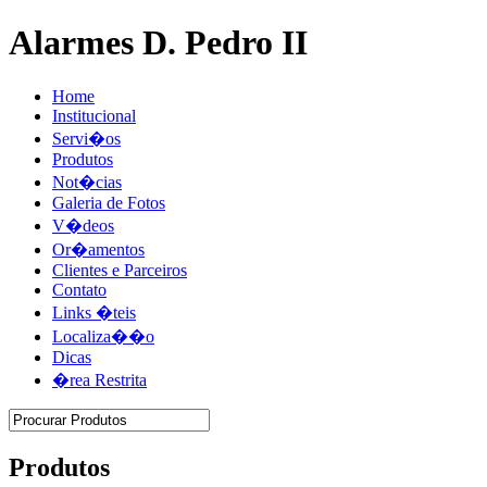
Alarmes D. Pedro II
Home
Institucional
Servi�os
Produtos
Not�cias
Galeria de Fotos
V�deos
Or�amentos
Clientes e Parceiros
Contato
Links �teis
Localiza��o
Dicas
�rea Restrita
Produtos