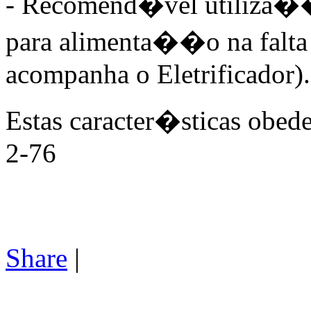
- Recomend�vel utiliza��
para alimenta��o na falta
acompanha o Eletrificador).
Estas caracter�sticas obe
2-76
Share
|