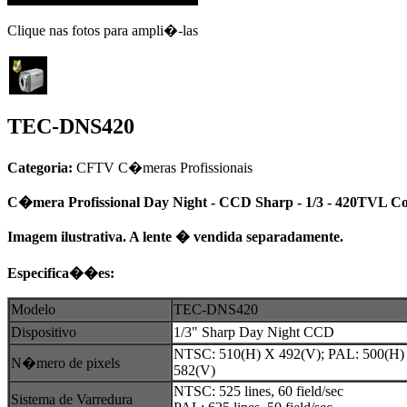
Clique nas fotos para ampli�-las
TEC-DNS420
Categoria:
CFTV
C�meras Profissionais
C�mera Profissional Day Night - CCD Sharp - 1/3 - 420TVL Colo
Imagem ilustrativa. A lente � vendida separadamente.
Especifica��es:
Modelo
TEC-DNS420
Dispositivo
1/3" Sharp Day Night CCD
NTSC: 510(H) X 492(V); PAL: 500(H)
N�mero de pixels
582(V)
NTSC: 525 lines, 60 field/sec
Sistema de Varredura