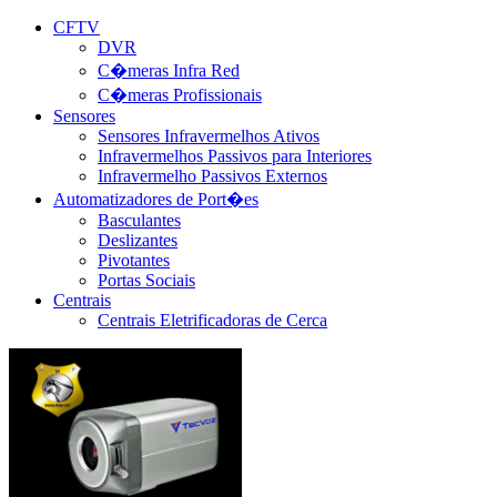
CFTV
DVR
C�meras Infra Red
C�meras Profissionais
Sensores
Sensores Infravermelhos Ativos
Infravermelhos Passivos para Interiores
Infravermelho Passivos Externos
Automatizadores de Port�es
Basculantes
Deslizantes
Pivotantes
Portas Sociais
Centrais
Centrais Eletrificadoras de Cerca