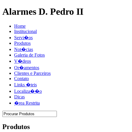
Alarmes D. Pedro II
Home
Institucional
Servi�os
Produtos
Not�cias
Galeria de Fotos
V�deos
Or�amentos
Clientes e Parceiros
Contato
Links �teis
Localiza��o
Dicas
�rea Restrita
Produtos