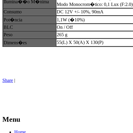
Ilumina��o M�nima
Modo Monocrom�tico: 0,1 Lux (F:2.0)
Consumo
DC 12V +/- 10%, 90mA
Pot�ncia
1,1W (�10%)
BLC
On / Off
Peso
265 g
55(L) X 50(A) X 130(P)
Dimens�es
Share
|
Menu
Home