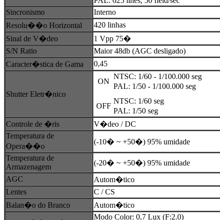
PAL: 625 lines, 50 field/sec
Sincronismo
Interno
420 linhas
Resolu��o Horizontal
Sinal de V�deo
1 Vpp 75�
S/N Ratio
Maior 48db (AGC desligado)
0,45
Caracter�stica de Gama
NTSC: 1/60 - 1/100.000 seg
ON
PAL: 1/50 - 1/100.000 seg
Shutter Eletr�nico
NTSC: 1/60 seg
OFF
PAL: 1/50 seg
Controle de �ris
V�deo / DC
Temperatura de
(-10� ~ +50�) 95% umidade
Opera��o
Temperatura de
(-20� ~ +50�) 95% umidade
Armazenagem
AGC
Autom�tico
Lentes
C / CS
Balan�o do Branco
Autom�tico
Modo Color: 0,7 Lux (F:2.0)