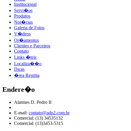
Institucional
Servi�os
Produtos
Not�cias
Galeria de Fotos
V�deos
Or�amentos
Clientes e Parceiros
Contato
Links �teis
Localiza��o
Dicas
�rea Restrita
Endere�o
Alarmes D. Pedro II
E-mail:
contato@adp2.com.br
Comercial: (13) 34535132
Comercial: (13)3453-5315