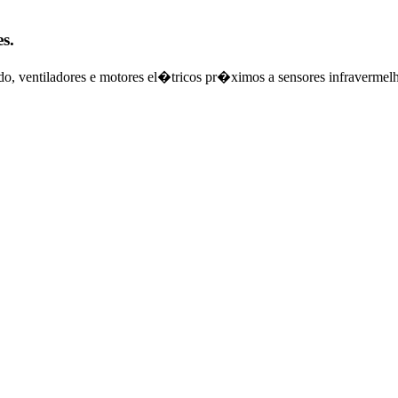
s.
do, ventiladores e motores el�tricos pr�ximos a sensores infravermel