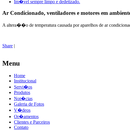
Im�vel sempre limpo e dedetizado.
Ar Condicionado, ventiladores e motores em ambiente
A altera��o de temperatura causada por aparelhos de ar condiciona
Share
|
Menu
Home
Institucional
Servi�os
Produtos
Not�cias
Galeria de Fotos
V�deos
Or�amentos
Clientes e Parceiros
Contato