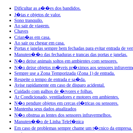
Dificultar as a��es dos bandidos.
J�ias e objetos de valor.
Sono tranquilo.
Ao sair de viagem.
Chaves
Crian�as em casa.
Ao sair ou chegar em casa.
Portas e janelas sempre bem fechadas para evitar entrada de ven
Manuten��o das fechaduras e trancas das portas e janelas.
N�o deixe animais soltos em ambientes com sensores.
N�o deixe objetos m�veis pr�ximos aos sensores infraverme
Sempre use a Zona Temporizada (Zona 1) de entrada.
Respeite o tempo de entrada e sa�da.
Avise rapidamente em caso de disparo acidental.
Cuidado com galhos de �rvores e folhas.
Ar Condicionado, ventiladores e motores em ambientes.
N�o pendure objetos em cercas el�tricas ou sensores.
Mantenha seus dados atualizados
N�o obstrua as lentes dos sensores infravermelhos.
Manuten��o de Linha Telef�nica
Em caso de problemas sempre chame um t�cnico da empresa.