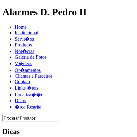
Alarmes D. Pedro II
Home
Institucional
Servi�os
Produtos
Not�cias
Galeria de Fotos
V�deos
Or�amentos
Clientes e Parceiros
Contato
Links �teis
Localiza��o
Dicas
�rea Restrita
Dicas