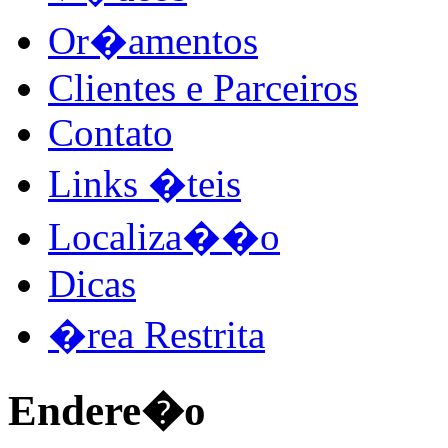
Or�amentos
Clientes e Parceiros
Contato
Links �teis
Localiza��o
Dicas
�rea Restrita
Endere�o