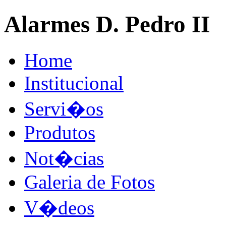
Alarmes D. Pedro II
Home
Institucional
Servi�os
Produtos
Not�cias
Galeria de Fotos
V�deos