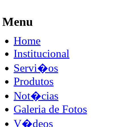
Menu
Home
Institucional
Servi�os
Produtos
Not�cias
Galeria de Fotos
V�deos