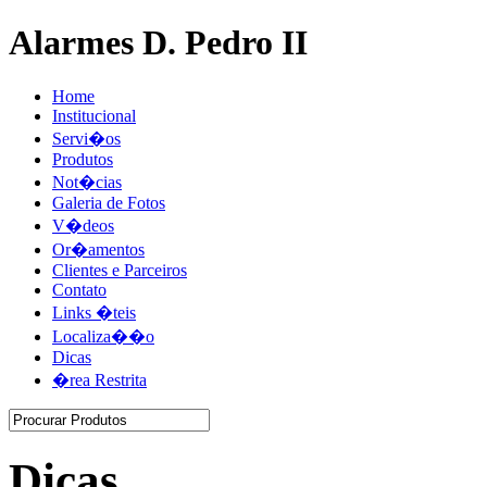
Alarmes D. Pedro II
Home
Institucional
Servi�os
Produtos
Not�cias
Galeria de Fotos
V�deos
Or�amentos
Clientes e Parceiros
Contato
Links �teis
Localiza��o
Dicas
�rea Restrita
Dicas