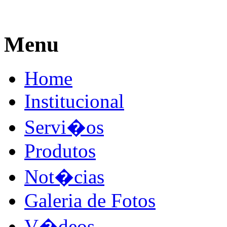
Menu
Home
Institucional
Servi�os
Produtos
Not�cias
Galeria de Fotos
V�deos