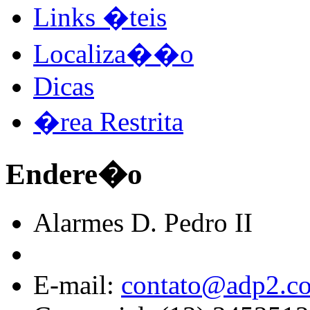
Links �teis
Localiza��o
Dicas
�rea Restrita
Endere�o
Alarmes D. Pedro II
E-mail:
contato@adp2.c