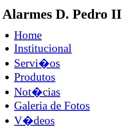
Alarmes D. Pedro II
Home
Institucional
Servi�os
Produtos
Not�cias
Galeria de Fotos
V�deos